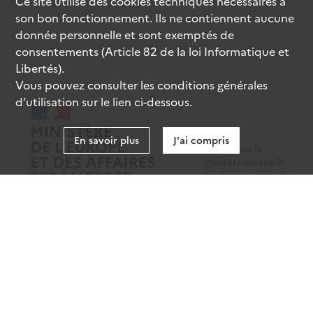
Ce site utilise des
cookies
techniques nécessaires à
son bon fonctionnement. Ils ne contiennent aucune
donnée personnelle et sont exemptés de
consentements (Article 82 de la loi Informatique et
Libertés).
Vous pouvez consulter les conditions générales
d’utilisation sur le lien ci-dessous.
En savoir plus
J'ai compris
data.gouv.fr
gouvernement.fr
legifrance.gouv.fr
service-public.fr
Mentions légales
Données personnelles
CGU
Gestion des cookies
Accessibilité : partiellement conforme
Sauf mention contraire, tous les contenus de ce site sont sous