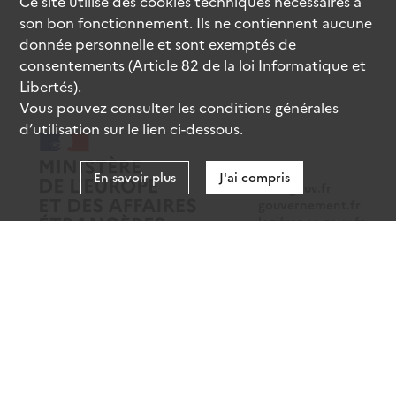
Ce site utilise des
cookies
techniques nécessaires à
son bon fonctionnement. Ils ne contiennent aucune
donnée personnelle et sont exemptés de
consentements (Article 82 de la loi Informatique et
Libertés).
Vous pouvez consulter les conditions générales
d’utilisation sur le lien ci-dessous.
En savoir plus
J'ai compris
data.gouv.fr
gouvernement.fr
legifrance.gouv.fr
service-public.fr
Mentions légales
Données personnelles
CGU
Gestion des cookies
Accessibilité : partiellement conforme
Sauf mention contraire, tous les contenus de ce site sont sous