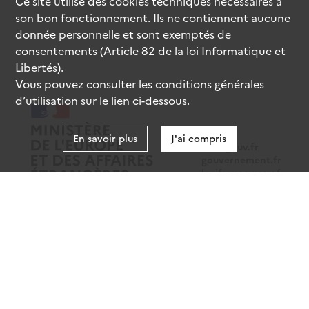
Ce site utilise des
cookies
techniques nécessaires à
son bon fonctionnement. Ils ne contiennent aucune
donnée personnelle et sont exemptés de
consentements (Article 82 de la loi Informatique et
Libertés).
Vous pouvez consulter les conditions générales
d’utilisation sur le lien ci-dessous.
En savoir plus
J'ai compris
data.gouv.fr
gouvernement.fr
legifrance.gouv.fr
service-public.fr
Mentions légales
Données personnelles
CGU
Gestion des cookies
Accessibilité : partiellement conforme
Sauf mention contraire, tous les contenus de ce site sont sous