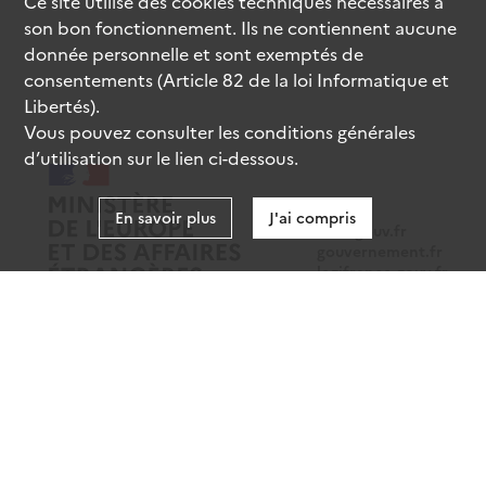
Ce site utilise des
cookies
techniques nécessaires à
son bon fonctionnement. Ils ne contiennent aucune
donnée personnelle et sont exemptés de
consentements (Article 82 de la loi Informatique et
Libertés).
Vous pouvez consulter les conditions générales
d’utilisation sur le lien ci-dessous.
En savoir plus
J'ai compris
data.gouv.fr
gouvernement.fr
legifrance.gouv.fr
service-public.fr
Mentions légales
Données personnelles
CGU
Gestion des cookies
Accessibilité : partiellement conforme
Sauf mention contraire, tous les contenus de ce site sont sous