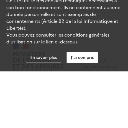
Ce site utilise des
cookies
techniques nécessaires à
son bon fonctionnement. Ils ne contiennent aucune
donnée personnelle et sont exemptés de
consentements (Article 82 de la loi Informatique et
Libertés).
Vous pouvez consulter les conditions générales
d’utilisation sur le lien ci-dessous.
En savoir plus
J'ai compris
data.gouv.fr
gouvernement.fr
legifrance.gouv.fr
service-public.fr
Mentions légales
Données personnelles
CGU
Gestion des cookies
Accessibilité : partiellement conforme
Sauf mention contraire, tous les contenus de ce site sont sous