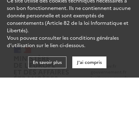
Ce site utilise des
cookies
techniques nécessaires à
son bon fonctionnement. Ils ne contiennent aucune
donnée personnelle et sont exemptés de
consentements (Article 82 de la loi Informatique et
Libertés).
Vous pouvez consulter les conditions générales
d’utilisation sur le lien ci-dessous.
En savoir plus
J'ai compris
data.gouv.fr
gouvernement.fr
legifrance.gouv.fr
service-public.fr
Mentions légales
Données personnelles
CGU
Gestion des cookies
Accessibilité : partiellement conforme
Sauf mention contraire, tous les contenus de ce site sont sous