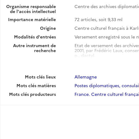
Organisme responsable
Centre des archives diplomat
de l'accès intellectuel
Importance matérielle
72 articles, soit 9,33 ml
Origine
Centre culturel français à Kar
Modalités d'entrées
Versement enregistré sous le n
Autre instrument de
Etat de versement des archives 
recherche
2001, par Frédéric Laux, conserv
p., dactyl.
Voir l'instrument de recherch
Mots clés lieux
Allemagne
Mots clés matières
Postes diplomatiques, consulair
Mots clés producteurs
France. Centre culturel frança