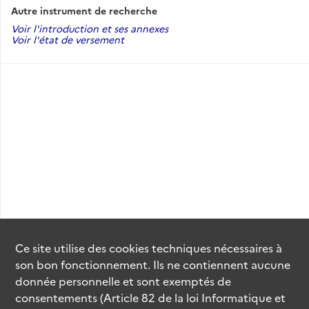
Le plan de classement et le sommaire de l’inventaire figurent
Autre instrument de recherche
en tête du volume 1.
Voir l'introduction et ses annexes
Voir l'état de versement
Ce site utilise des
cookies
techniques nécessaires à
son bon fonctionnement. Ils ne contiennent aucune
donnée personnelle et sont exemptés de
consentements (Article 82 de la loi Informatique et