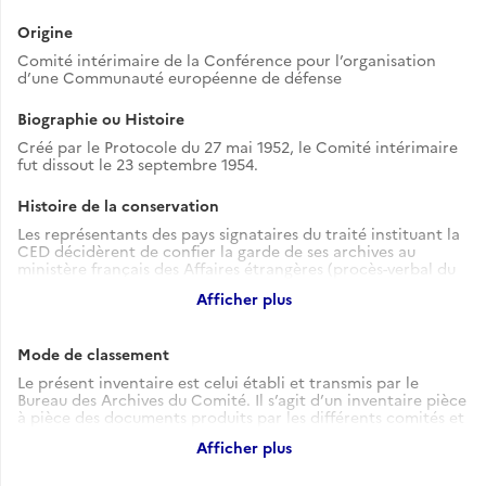
Origine
Comité intérimaire de la Conférence pour l’organisation
d’une Communauté européenne de défense
Biographie ou Histoire
Créé par le Protocole du 27 mai 1952, le Comité intérimaire
fut dissout le 23 septembre 1954.
Histoire de la conservation
Les représentants des pays signataires du traité instituant la
CED décidèrent de confier la garde de ses archives au
ministère français des Affaires étrangères (procès-verbal du
17 novembre 1954).
Afficher plus
Ce fonds a été reconditionné en janvier-février 2008 dans le
cadre de la préparation du déménagement de la direction
des Archives à la Courneuve.
Mode de classement
Le présent inventaire est celui établi et transmis par le
Bureau des Archives du Comité. Il s’agit d’un inventaire pièce
à pièce des documents produits par les différents comités et
groupes de travail. Quelques publications officielles en
Afficher plus
doubles ont été éliminées lors du reconditionnement.