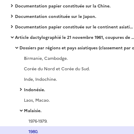
Documentation papier constituée sur la Chine.
Documentation constituée sur le Japon.
Documentation papier constituée sur le continent asiatique en général et les pays autres que la Chine et le Japon.
Article dactylographié le 21 novembre 1961, coupures de presse américaine, hongkongaise, indonésienne, française, japonaise, malaise. Communiqués de presse Antara/AFP, carte de l'Asie du Sud-Est.
Dossiers par régions et pays asiatiques (classement par ordre alphabétique des pays)
Birmanie, Cambodge.
Corée du Nord et Corée du Sud.
Inde, Indochine.
Indonésie.
Laos, Macao.
Malaisie.
1976-1979.
1980.