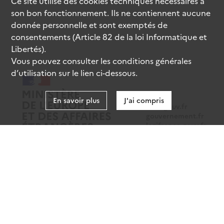
Ce site utilise des
cookies
techniques nécessaires à
son bon fonctionnement. Ils ne contiennent aucune
donnée personnelle et sont exemptés de
consentements (Article 82 de la loi Informatique et
Libertés).
Vous pouvez consulter les conditions générales
d’utilisation sur le lien ci-dessous.
En savoir plus
J'ai compris
data.gouv.fr
gouvernement.fr
legifrance.gouv.fr
service-public.fr
Mentions légales
Données personnelles
CGU
Gestion des cookies
Accessibilité : partiellement conforme
Sauf mention contraire, tous les contenus de ce site sont sous