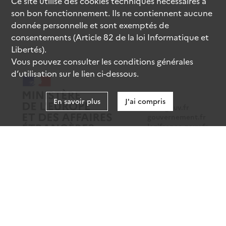
Ce site utilise des
cookies
techniques nécessaires à
son bon fonctionnement. Ils ne contiennent aucune
donnée personnelle et sont exemptés de
consentements (Article 82 de la loi Informatique et
Libertés).
Vous pouvez consulter les conditions générales
d’utilisation sur le lien ci-dessous.
En savoir plus
J'ai compris
data.gouv.fr
gouvernement.fr
legifrance.gouv.fr
service-public.fr
Mentions légales
Données personnelles
CGU
Gestion des cookies
Accessibilité : partiellement conforme
Sauf mention contraire, tous les contenus de ce site sont sous