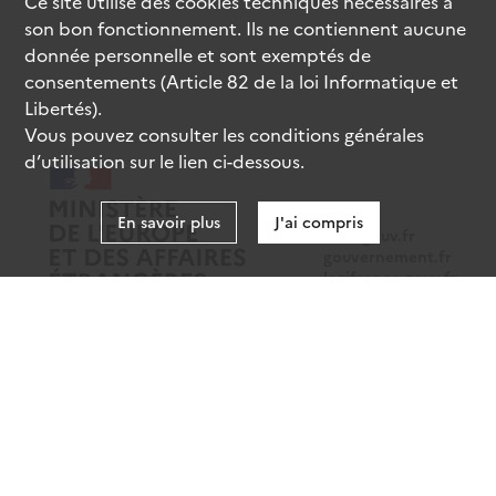
Ce site utilise des
cookies
techniques nécessaires à
son bon fonctionnement. Ils ne contiennent aucune
donnée personnelle et sont exemptés de
consentements (Article 82 de la loi Informatique et
Libertés).
Vous pouvez consulter les conditions générales
d’utilisation sur le lien ci-dessous.
En savoir plus
J'ai compris
data.gouv.fr
gouvernement.fr
legifrance.gouv.fr
service-public.fr
Mentions légales
Données personnelles
CGU
Gestion des cookies
Accessibilité : partiellement conforme
Sauf mention contraire, tous les contenus de ce site sont sous