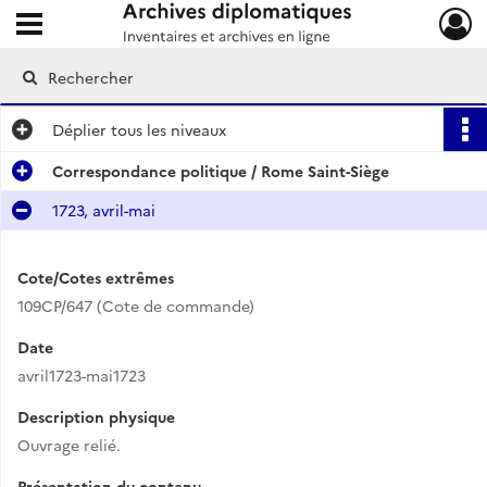
Ouvrir le menu déroulant
Archives diplomatiques
Déplier
tous les niveaux
Correspondance politique / Rome Saint-Siège
1723, avril-mai
Cote/Cotes extrêmes
109CP/647 (Cote de commande)
Date
avril1723-mai1723
Description physique
Ouvrage relié.
Présentation du contenu