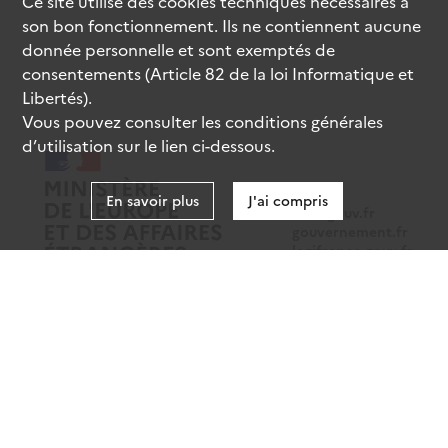
Ce site utilise des
cookies
techniques nécessaires à
son bon fonctionnement. Ils ne contiennent aucune
donnée personnelle et sont exemptés de
consentements (Article 82 de la loi Informatique et
Libertés).
Vous pouvez consulter les conditions générales
d’utilisation sur le lien ci-dessous.
En savoir plus
J'ai compris
data.gouv.fr
gouvernement.fr
legifrance.gouv.fr
service-public.fr
Mentions légales
Données personnelles
CGU
Gestion des cookies
Accessibilité : partiellement conforme
Sauf mention contraire, tous les contenus de ce site sont sous