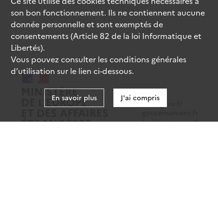
Ce site utilise des
cookies
techniques nécessaires à
son bon fonctionnement. Ils ne contiennent aucune
donnée personnelle et sont exemptés de
consentements (Article 82 de la loi Informatique et
Libertés).
Vous pouvez consulter les conditions générales
d’utilisation sur le lien ci-dessous.
En savoir plus
J'ai compris
data.gouv.fr
gouvernement.fr
legifrance.gouv.fr
service-public.fr
Mentions légales
Données personnelles
CGU
Gestion des cookies
Accessibilité : partiellement conforme
Sauf mention contraire, tous les contenus de ce site sont sous