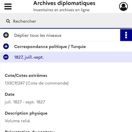
Ouvrir le menu déroulant
Archives diplomatiques
Déplier
tous les niveaux
Correspondance politique / Turquie
1827, juill.-sept.
Cote/Cotes extrêmes
133CP/247 (Cote de commande)
Date
juil. 1827 - sept. 1827
Description physique
Volume relié.
Présentation du contenu