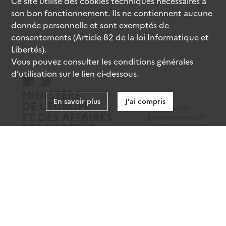
Ce site utilise des
cookies
techniques nécessaires à
son bon fonctionnement. Ils ne contiennent aucune
donnée personnelle et sont exemptés de
consentements (Article 82 de la loi Informatique et
Libertés).
Vous pouvez consulter les conditions générales
d’utilisation sur le lien ci-dessous.
En savoir plus
J'ai compris
data.gouv.fr
gouvernement.fr
legifrance.gouv.fr
service-public.fr
Mentions légales
Données personnelles
CGU
Gestion des cookies
Accessibilité : partiellement conforme
Sauf mention contraire, tous les contenus de ce site sont sous