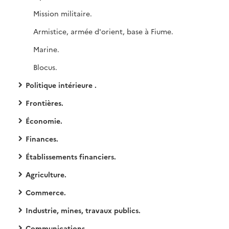
Mission militaire.
Armistice, armée d'orient, base à Fiume.
Marine.
Blocus.
Politique intérieure .
Frontières.
Économie.
Finances.
Établissements financiers.
Agriculture.
Commerce.
Industrie, mines, travaux publics.
Communications.