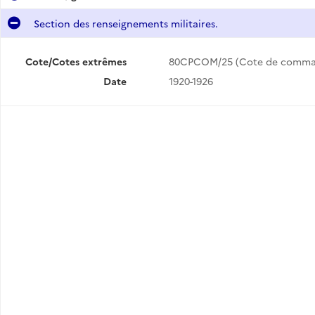
Section des renseignements militaires.
Cote/Cotes extrêmes
80CPCOM/25 (Cote de comma
Date
1920-1926
Institut géographique de Vienne ; envoi d'instructeurs au Brésil.