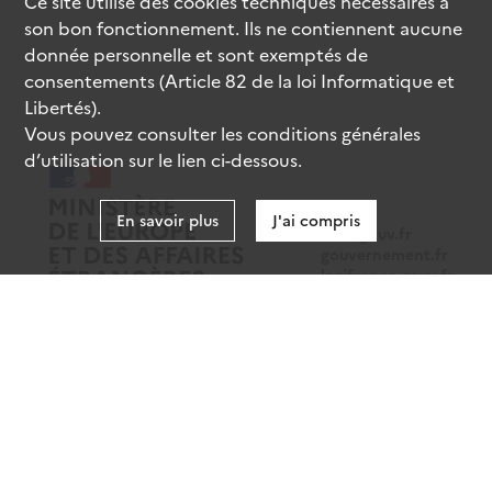
Ce site utilise des
cookies
techniques nécessaires à
son bon fonctionnement. Ils ne contiennent aucune
donnée personnelle et sont exemptés de
consentements (Article 82 de la loi Informatique et
Libertés).
Vous pouvez consulter les conditions générales
d’utilisation sur le lien ci-dessous.
En savoir plus
J'ai compris
data.gouv.fr
gouvernement.fr
legifrance.gouv.fr
service-public.fr
Mentions légales
Données personnelles
CGU
Gestion des cookies
Accessibilité : partiellement conforme
Sauf mention contraire, tous les contenus de ce site sont sous