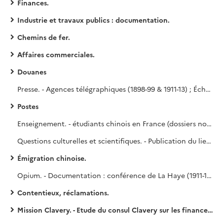
Finances.
Industrie et travaux publics : documentation.
Chemins de fer.
Affaires commerciales.
Douanes
Presse. - Agences télégraphiques (1898-99 & 1911-13) ; Échos de Chine, spécimens (1897) ; presse de Canton : analyse (1906) ; presse chinoise de Pékin : extraits (1906, nov.-déc.) ; presse arabe de Pékin : renseignements (1906).
Postes
Enseignement. - étudiants chinois en France (dossiers nominatifs, autorisations) (1897-1917) ; étudiants chinois dans les écoles militaires françaises (1899-1906) ; professeurs français au service de la Chine (1907-1911) ; écoles françaises : prospectus.
Questions culturelles et scientifiques. - Publication du lieutenant de vaisseau Roux sur le Thibet (1895) ; ouvrage du capitaine Gadoffre sur la Chine (1901) ; voyage du capitaine Anselme en Mandchourie (1901-1902) ; monnaies chinoises pour le musée de Paris (1902) ; demande de publication de l'ouvrage du lieutenant-colonel Quillot (1904) ; envoi d'inscriptions thibétaines au musée Guimet par le consul de Calcutta (1912) ; alliance française de Changhaï (1912-1914) ; lexique franco-chinois du lieutenant leblanc (1912) ; transcription du chinois en lettres latines (1899-1914).
Émigration chinoise.
Opium. - Documentation : conférence de La Haye (1911-1914) ; publications sur la lutte contre l'opium (1911-1914).
Contentieux, réclamations.
Mission Clavery. - Etude du consul Clavery sur les finances, l'industrie et le commerce de la Chine et du Japon.