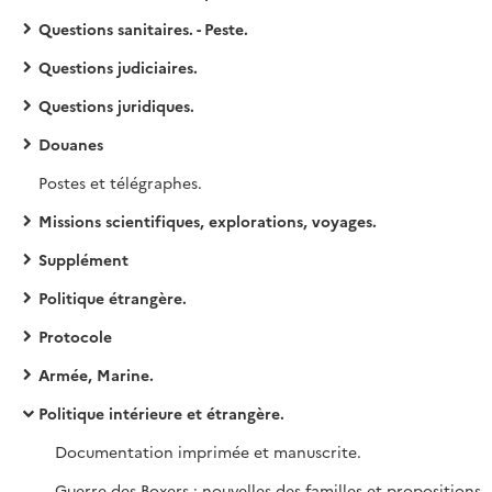
Questions sanitaires. - Peste.
Questions judiciaires.
Questions juridiques.
Douanes
Postes et télégraphes.
Missions scientifiques, explorations, voyages.
Supplément
Politique étrangère.
Protocole
Armée, Marine.
Politique intérieure et étrangère.
Documentation imprimée et manuscrite.
Guerre des Boxers : nouvelles des familles et propositions de récompenses.