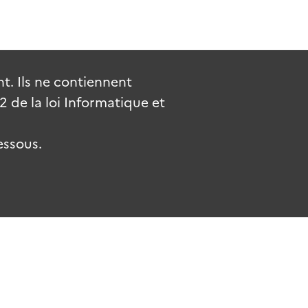
. Ils ne contiennent
de la loi Informatique et
essous.
.fr
gouvernement.fr
legifrance.gouv.fr
service-public.fr