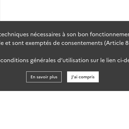
techniques nécessaires à son bon fonctionnement
 et sont exemptés de consentements (Article 82 
onditions générales d’utilisation sur le lien ci-d
En savoir plus
J'ai compris
data.gouv
kies
Accessibilité : partiellement conforme