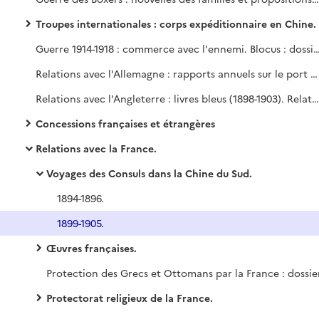
Troupes internationales : corps expéditionnaire en Chine.
Guerre 1914-1918 : commerce avec l'ennemi. Blocus : dossiers particu
Relations avec l'Allemagne : rapports annuels sur le port de Kiao Tcheou
Relations avec l'Angleterre : livres bleus (1898-1903). Relations avec le Portugal : documentation (1903). Relatiosn avec la France : documentation imprimée (évacuation de Changhaï, etc.) (1898-1903).
Concessions françaises et étrangères
Relations avec la France.
Voyages des Consuls dans la Chine du Sud.
1894-1896.
1899-1905.
Œuvres françaises.
Protectorat religieux de la France.