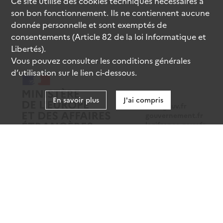
Ce site utilise des
cookies
techniques nécessaires à
son bon fonctionnement. Ils ne contiennent aucune
donnée personnelle et sont exemptés de
consentements (Article 82 de la loi Informatique et
Libertés).
Vous pouvez consulter les conditions générales
d’utilisation sur le lien ci-dessous.
En savoir plus
J'ai compris
data.gouv.fr
gouvernement.fr
legifrance.gouv.fr
service-public.fr
Mentions légales
Données personnelles
CGU
Gestion des cookies
Accessibilité : partiellement conforme
Sauf mention contraire, tous les contenus de ce site sont sous