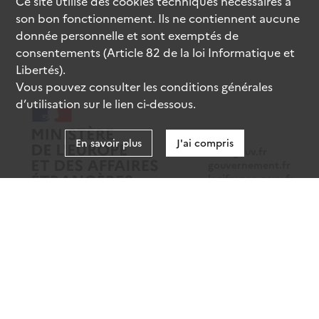
Ce site utilise des
cookies
techniques nécessaires à
son bon fonctionnement. Ils ne contiennent aucune
donnée personnelle et sont exemptés de
consentements (Article 82 de la loi Informatique et
Libertés).
Vous pouvez consulter les conditions générales
d’utilisation sur le lien ci-dessous.
En savoir plus
J'ai compris
data.gouv.fr
gouvernement.fr
legifrance.gouv.fr
service-public.fr
Mentions légales
Données personnelles
CGU
Gestion des cookies
Accessibilité : partiellement conforme
Sauf mention contraire, tous les contenus de ce site sont sous