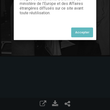
ministère de l’Europe et des Affaires
étrangères diffusés sur ce site avant
toute réutilisation.