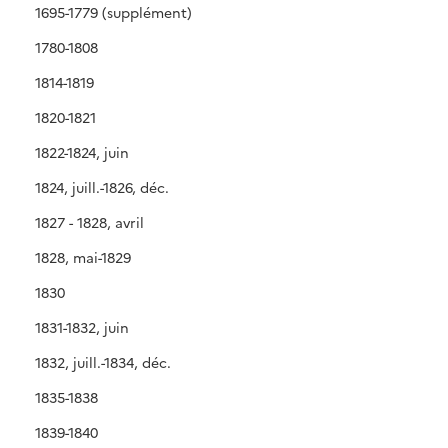
1695-1779 (supplément)
1780-1808
1814-1819
1820-1821
1822-1824, juin
1824, juill.-1826, déc.
1827 - 1828, avril
1828, mai-1829
1830
1831-1832, juin
1832, juill.-1834, déc.
1835-1838
1839-1840