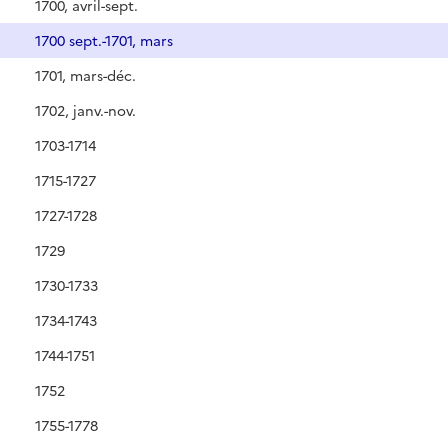
1700, avril-sept.
1700 sept.-1701, mars
1701, mars-déc.
1702, janv.-nov.
1703-1714
1715-1727
1727-1728
1729
1730-1733
1734-1743
1744-1751
1752
1755-1778