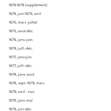
1674-1678 (supplément)
1674, juin-1675, avril
1675, mars -juillet
1675, aout-déc.
1676, janv.-juin
1676, juill.-déc.
1677, janv-juin
1677, juill.-déc.
1678, janv.-aout
1678, sept.-1679, mars
1679, avril - nov.
1679, janv.-mai
1679, juin-déc.