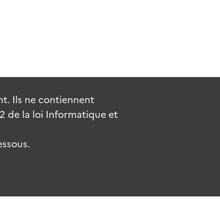
. Ils ne contiennent
de la loi Informatique et
essous.
.fr
gouvernement.fr
legifrance.gouv.fr
service-public.fr