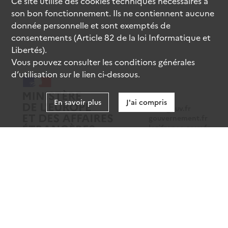
Ce site utilise des
cookies
techniques nécessaires à
son bon fonctionnement. Ils ne contiennent aucune
donnée personnelle et sont exemptés de
consentements (Article 82 de la loi Informatique et
Libertés).
Vous pouvez consulter les conditions générales
d’utilisation sur le lien ci-dessous.
En savoir plus
J'ai compris
data.gouv.fr
gouvernement.fr
legifrance.gouv.fr
service-public.fr
Mentions légales
Données personnelles
CGU
Gestion des cookies
Accessibilité : partiellement conforme
Sauf mention contraire, tous les contenus de ce site sont sous