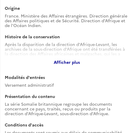
Origine
France. Ministère des Affaires étrangères. Direction générale
des Affaires politiques et de Sécurité. Direction d'Afrique et
de l'Océan Indien.
Histoire de la conservation
Après la disparition de la direction d'Afrique-Levant, les
archives de la sous-direction d'Afrique ont été transférées à
la direction des Affaires africaines et malgaches, qui les a
versées dans les années 1970 à la direction des Archives.
Afficher plus
Modalités d'entrées
Versement administratif
Présentation du contenu
La série Somalie britannique regroupe les documents
concernant ce pays, traités, reçus ou produits par la
direction d'Afrique-Levant, sous-direction d'Afrique.
Conditions d'accès
Les documents sont soumis aux délais de communicabilité