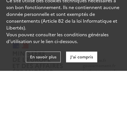
Ce site utilise des
cookies
techniques nécessaires à
son bon fonctionnement. Ils ne contiennent aucune
donnée personnelle et sont exemptés de
consentements (Article 82 de la loi Informatique et
Libertés).
Vous pouvez consulter les conditions générales
d’utilisation sur le lien ci-dessous.
En savoir plus
J'ai compris
data.gouv.fr
gouvernement.fr
legifrance.gouv.fr
service-public.fr
Mentions légales
Données personnelles
CGU
Gestion des cookies
Accessibilité : partiellement conforme
Sauf mention contraire, tous les contenus de ce site sont sous