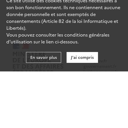
Ce site utilise des
cookies
techniques nécessaires à
son bon fonctionnement. Ils ne contiennent aucune
donnée personnelle et sont exemptés de
consentements (Article 82 de la loi Informatique et
Libertés).
Vous pouvez consulter les conditions générales
d’utilisation sur le lien ci-dessous.
En savoir plus
J'ai compris
data.gouv.fr
gouvernement.fr
legifrance.gouv.fr
service-public.fr
Mentions légales
Données personnelles
CGU
Gestion des cookies
Accessibilité : partiellement conforme
Sauf mention contraire, tous les contenus de ce site sont sous