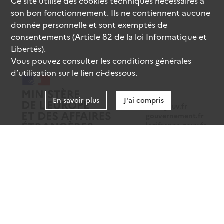
Ce site utilise des
cookies
techniques nécessaires à
son bon fonctionnement. Ils ne contiennent aucune
donnée personnelle et sont exemptés de
consentements (Article 82 de la loi Informatique et
Libertés).
Vous pouvez consulter les conditions générales
d’utilisation sur le lien ci-dessous.
En savoir plus
J'ai compris
data.gouv.fr
gouvernement.fr
legifrance.gouv.fr
service-public.fr
Mentions légales
Données personnelles
CGU
Gestion des cookies
Accessibilité : partiellement conforme
Sauf mention contraire, tous les contenus de ce site sont sous