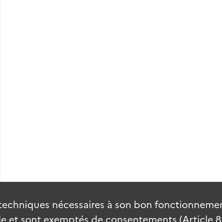
51."Notice sur les Ouled bou Aï
52. Carte du sud Maroc (géogra
février 1934
techniques nécessaires à son bon fonctionnement
 et sont exemptés de consentements (Article 82 