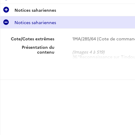
Notices sahariennes
Notices sahariennes
Cote/Cotes extrêmes
1MA/285/64 (Cote de comman
Présentation du
contenu
(Images 4 à 519)
36."Reconnaissance sur Tindou
37."Plan de renseignements: ax
38."Etude sur l'Adrar mauritani
L'Afrique française, mai 1932]
39."Etude sommaire sur les pop
Niger", 1917
40."Esquisse d'une histoire su 
publié dans Hespéris, t.XI, 1930
41."Note sur le front du territ
42. "Rapport de mission en Maur
note sur l'enseignement et les
46."Notices sur Abidine ould C
de Sidi Abidin)"
47."La tribu des Aït Oussa", 193
48."Le commerce caravanier ent
Soudan) à travers le Sahara oc
49."Notice sur les Ouled Djellal