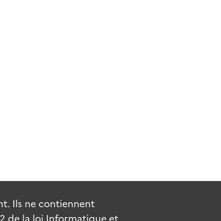
tta"
phique et ethnographique) 1/500 000e, cabinet militaire,
. Ils ne contiennent
de la loi Informatique et