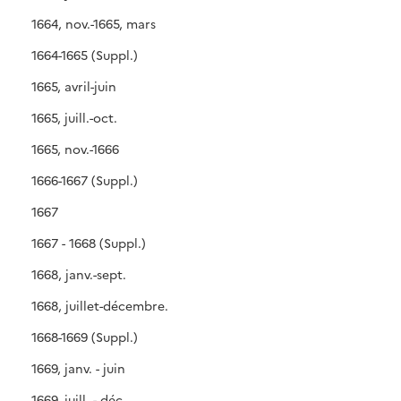
1664, nov.-1665, mars
1664-1665 (Suppl.)
1665, avril-juin
1665, juill.-oct.
1665, nov.-1666
1666-1667 (Suppl.)
1667
1667 - 1668 (Suppl.)
1668, janv.-sept.
1668, juillet-décembre.
1668-1669 (Suppl.)
1669, janv. - juin
1669, juill. - déc.