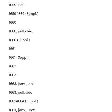
1659-1660
1659-1660 (Suppl.)
1660
1660, juill.-déc.
1660 (Suppl.)
1661
1661 (Suppl.)
1662
1663
1663, janv.-juin
1663, juill.-déc
1662-1664 (Suppl.)
1664, janv. - oct.