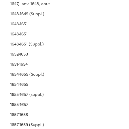
1647, janv.-1648, aout
1648-1649 (Suppl.)
1648-1651
1648-1651
1648-1651 (Suppl.)
1652-1653
1651-1654
1654-1655 (Suppl.)
1654-1655
1655-1657 (suppl.)
1655-1657
1657-1658
1657-1659 (Suppl.)