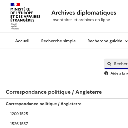
Recherche simple
Recherche guidée
Archives diplomatiques
Aide à la 
Correspondance politique / Angleterre
Correspondance politique / Angleterre
1200-1525
1526-1557