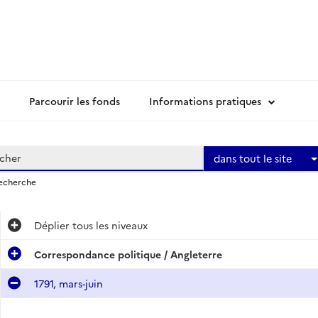
Parcourir les fonds
Informations pratiques
dans tout le site
recherche
Déplier
tous les niveaux
Correspondance politique / Angleterre
1791, mars-juin