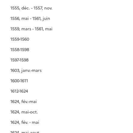
1555, déc. - 1557, nov.
1556, mai - 1561, juin
1559, mars - 1561, mai
1559-1560
1558-1598
1597-1598
1603, janv.-mars
1600-1611
1612-1624
1624, fév.-mai
1624, mai-oct.
1624, fév. - mai
1624, mai-aout