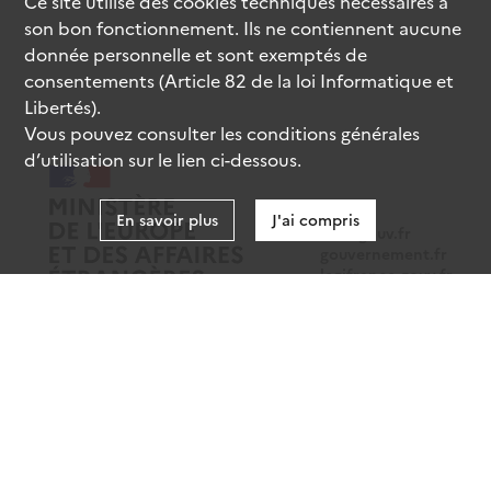
Ce site utilise des
cookies
techniques nécessaires à
son bon fonctionnement. Ils ne contiennent aucune
donnée personnelle et sont exemptés de
consentements (Article 82 de la loi Informatique et
Libertés).
Vous pouvez consulter les conditions générales
d’utilisation sur le lien ci-dessous.
En savoir plus
J'ai compris
data.gouv.fr
gouvernement.fr
legifrance.gouv.fr
service-public.fr
Mentions légales
Données personnelles
CGU
Gestion des cookies
Accessibilité : partiellement conforme
Sauf mention contraire, tous les contenus de ce site sont sous