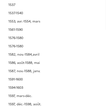
1537
1537-1540
1553, avr.-1554, mars
1561-1590
1576-1580
1576-1580
1582, nov.-1584,avril
1586, août-1588, mai
1587, nov.-1588, janv.
1591-1600
1594-1603
1597, mars-déc.
1597, déc.-1598, août.