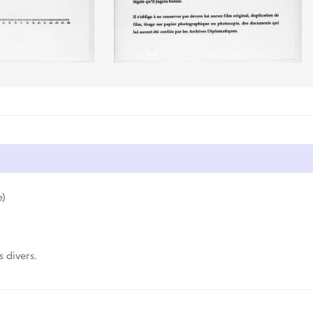
e)
 divers.