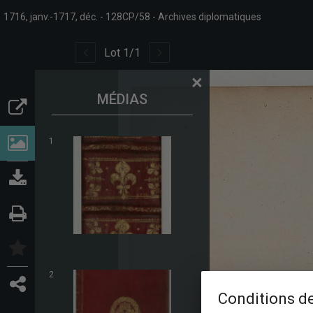
1716, janv.-1717, déc.
128CP/58
Archives diplomatiques
Lot
1
/
1
×
MÉDIAS
1
2
Conditions de