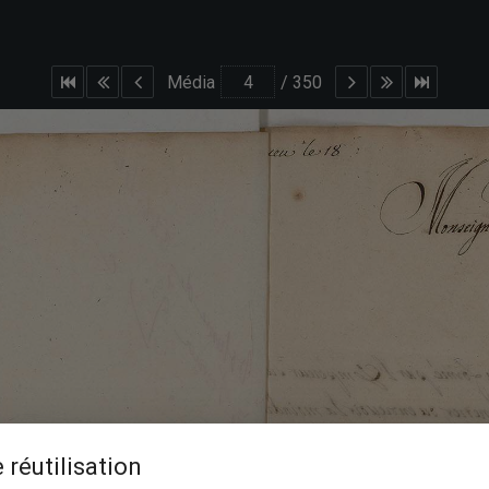
Média
/
350
 réutilisation