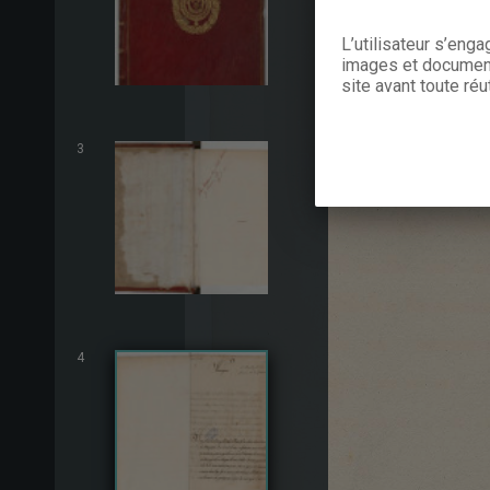
L’utilisateur s’eng
images et documents
site avant toute réut
3
4