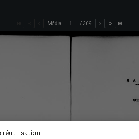
Média
/
309
 réutilisation