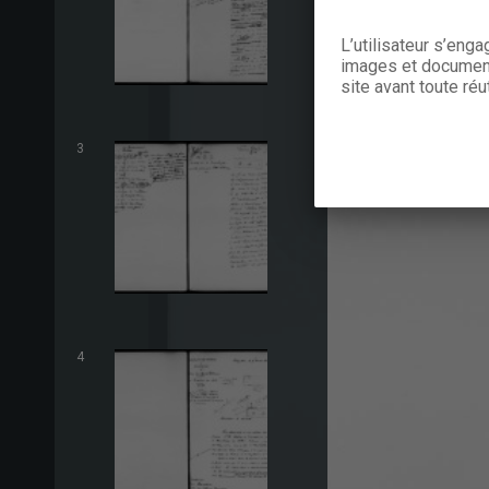
L’utilisateur s’eng
images et documents
site avant toute réut
3
4