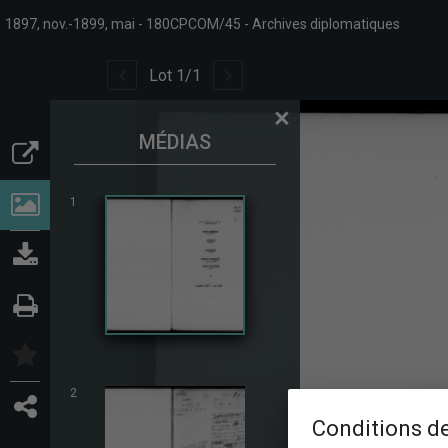
1897, nov.-1899, mai
180CPCOM/45
Archives diplomatiques
Lot
1
/
1
×
MÉDIAS
1
2
Conditions de