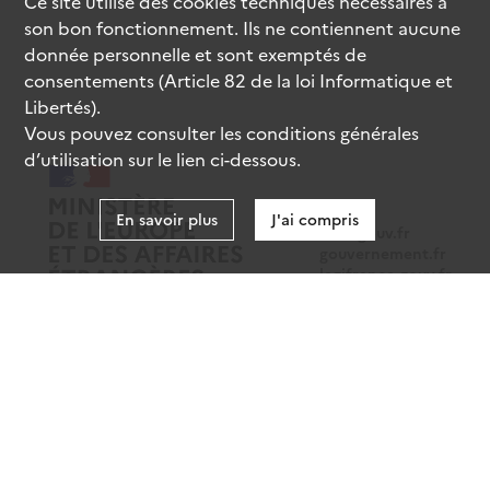
Ce site utilise des
cookies
techniques nécessaires à
son bon fonctionnement. Ils ne contiennent aucune
donnée personnelle et sont exemptés de
consentements (Article 82 de la loi Informatique et
Libertés).
Vous pouvez consulter les conditions générales
d’utilisation sur le lien ci-dessous.
En savoir plus
J'ai compris
data.gouv.fr
gouvernement.fr
legifrance.gouv.fr
service-public.fr
Mentions légales
Données personnelles
CGU
Gestion des cookies
Accessibilité : partiellement conforme
Sauf mention contraire, tous les contenus de ce site sont sous