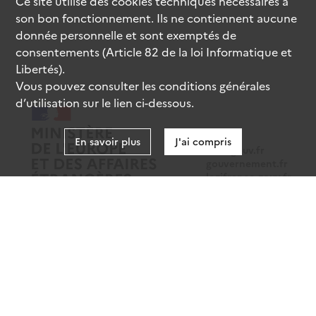
Ce site utilise des
cookies
techniques nécessaires à
son bon fonctionnement. Ils ne contiennent aucune
donnée personnelle et sont exemptés de
consentements (Article 82 de la loi Informatique et
Libertés).
Vous pouvez consulter les conditions générales
d’utilisation sur le lien ci-dessous.
En savoir plus
J'ai compris
data.gouv.fr
gouvernement.fr
legifrance.gouv.fr
service-public.fr
Mentions légales
Données personnelles
CGU
Gestion des cookies
Accessibilité : partiellement conforme
Sauf mention contraire, tous les contenus de ce site sont sous