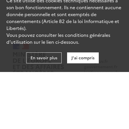
Ce site utilise des
cookies
techniques nécessaires à
son bon fonctionnement. Ils ne contiennent aucune
donnée personnelle et sont exemptés de
consentements (Article 82 de la loi Informatique et
Libertés).
Vous pouvez consulter les conditions générales
d’utilisation sur le lien ci-dessous.
En savoir plus
J'ai compris
data.gouv.fr
gouvernement.fr
legifrance.gouv.fr
service-public.fr
Mentions légales
Données personnelles
CGU
Gestion des cookies
Accessibilité : partiellement conforme
Sauf mention contraire, tous les contenus de ce site sont sous