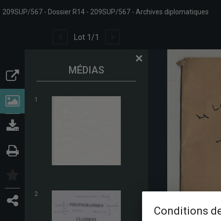
209SUP/567 - Dossier R14
209SUP/567
Archives diplomatiques
Lot
1
/
1
×
MÉDIAS
1
2
Conditions de