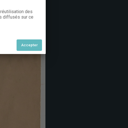
réutilisation des
s diffusés sur ce