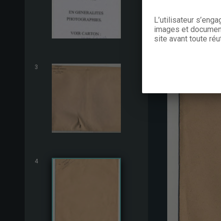
L’utilisateur s’eng
images et documents
site avant toute réut
3
4