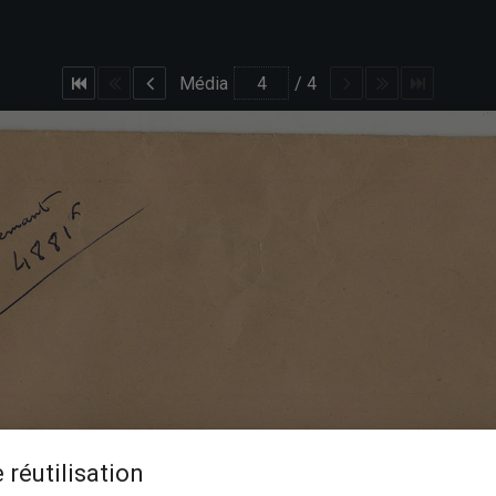
Média
/
4
 réutilisation