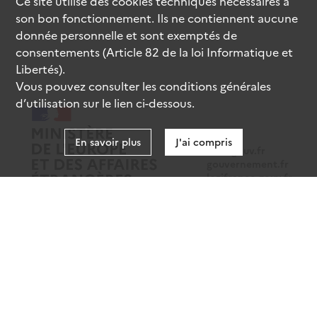
Ce site utilise des
cookies
techniques nécessaires à
son bon fonctionnement. Ils ne contiennent aucune
donnée personnelle et sont exemptés de
consentements (Article 82 de la loi Informatique et
Libertés).
Vous pouvez consulter les conditions générales
d’utilisation sur le lien ci-dessous.
En savoir plus
J'ai compris
data.gouv.fr
gouvernement.fr
legifrance.gouv.fr
service-public.fr
Mentions légales
Données personnelles
CGU
Gestion des cookies
Accessibilité : partiellement conforme
Sauf mention contraire, tous les contenus de ce site sont sous