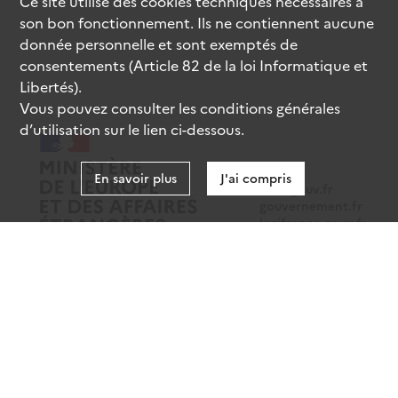
Ce site utilise des
cookies
techniques nécessaires à
son bon fonctionnement. Ils ne contiennent aucune
donnée personnelle et sont exemptés de
consentements (Article 82 de la loi Informatique et
Libertés).
Vous pouvez consulter les conditions générales
d’utilisation sur le lien ci-dessous.
En savoir plus
J'ai compris
data.gouv.fr
gouvernement.fr
legifrance.gouv.fr
service-public.fr
Mentions légales
Données personnelles
CGU
Gestion des cookies
Accessibilité : partiellement conforme
Sauf mention contraire, tous les contenus de ce site sont sous