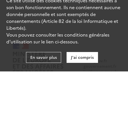
Ce site utilise des
cookies
techniques nécessaires à
son bon fonctionnement. Ils ne contiennent aucune
donnée personnelle et sont exemptés de
consentements (Article 82 de la loi Informatique et
Libertés).
Vous pouvez consulter les conditions générales
d’utilisation sur le lien ci-dessous.
En savoir plus
J'ai compris
data.gouv.fr
gouvernement.fr
legifrance.gouv.fr
service-public.fr
Mentions légales
Données personnelles
CGU
Gestion des cookies
Accessibilité : partiellement conforme
Sauf mention contraire, tous les contenus de ce site sont sous