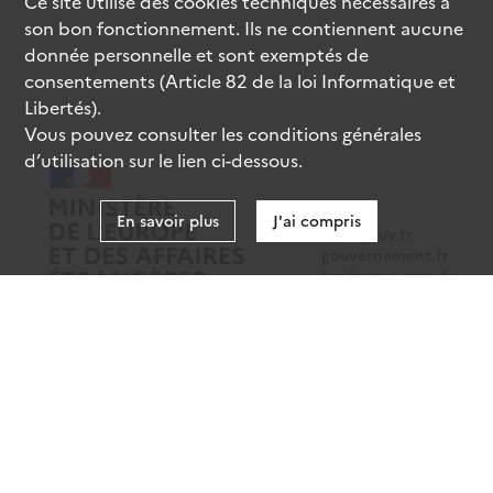
Ce site utilise des
cookies
techniques nécessaires à
son bon fonctionnement. Ils ne contiennent aucune
donnée personnelle et sont exemptés de
consentements (Article 82 de la loi Informatique et
Libertés).
Vous pouvez consulter les conditions générales
d’utilisation sur le lien ci-dessous.
En savoir plus
J'ai compris
data.gouv.fr
gouvernement.fr
legifrance.gouv.fr
service-public.fr
Mentions légales
Données personnelles
CGU
Gestion des cookies
Accessibilité : partiellement conforme
Sauf mention contraire, tous les contenus de ce site sont sous