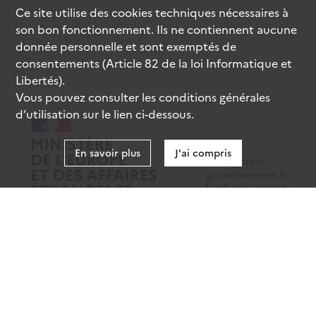
Ce site utilise des
cookies
techniques nécessaires à
son bon fonctionnement. Ils ne contiennent aucune
donnée personnelle et sont exemptés de
consentements (Article 82 de la loi Informatique et
Libertés).
Vous pouvez consulter les conditions générales
d’utilisation sur le lien ci-dessous.
En savoir plus
J'ai compris
data.gouv.fr
gouvernement.fr
legifrance.gouv.fr
service-public.fr
Mentions légales
Données personnelles
CGU
Gestion des cookies
Accessibilité : partiellement conforme