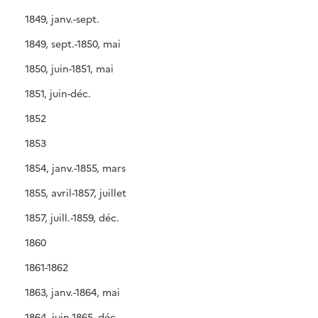
1849, janv.-sept.
1849, sept.-1850, mai
1850, juin-1851, mai
1851, juin-déc.
1852
1853
1854, janv.-1855, mars
1855, avril-1857, juillet
1857, juill.-1859, déc.
1860
1861-1862
1863, janv.-1864, mai
1864, juin-1865, déc.