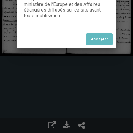
ministère de l’Europe et des Affaires
étrangères diffusés sur ce site avant
toute réutilisation.