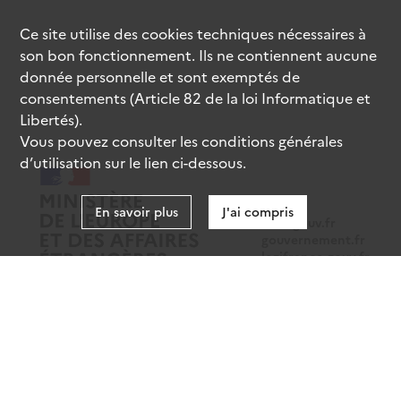
Ce site utilise des
cookies
techniques nécessaires à
son bon fonctionnement. Ils ne contiennent aucune
donnée personnelle et sont exemptés de
consentements (Article 82 de la loi Informatique et
Libertés).
Vous pouvez consulter les conditions générales
d’utilisation sur le lien ci-dessous.
En savoir plus
J'ai compris
data.gouv.fr
gouvernement.fr
legifrance.gouv.fr
service-public.fr
Mentions légales
Données personnelles
CGU
Gestion des cookies
Accessibilité : partiellement conforme