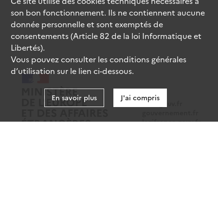
Ce site utilise des
cookies
techniques nécessaires à
son bon fonctionnement. Ils ne contiennent aucune
donnée personnelle et sont exemptés de
consentements (Article 82 de la loi Informatique et
Libertés).
Vous pouvez consulter les conditions générales
d’utilisation sur le lien ci-dessous.
En savoir plus
J'ai compris
data.gouv.fr
gouvernement.fr
legifrance.gouv.fr
service-public.fr
Mentions légales
Données personnelles
CGU
Gestion des cookies
Accessibilité : partiellement conforme
Sauf mention contraire, tous les contenus de ce site sont sous