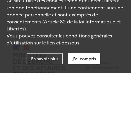
Ce site utilise des
cookies
techniques nécessaires à
son bon fonctionnement. Ils ne contiennent aucune
donnée personnelle et sont exemptés de
consentements (Article 82 de la loi Informatique et
Libertés).
Vous pouvez consulter les conditions générales
d’utilisation sur le lien ci-dessous.
En savoir plus
J'ai compris
data.gouv.fr
gouvernement.fr
legifrance.gouv.fr
service-public.fr
Mentions légales
Données personnelles
CGU
Gestion des cookies
Accessibilité : partiellement conforme
Sauf mention contraire, tous les contenus de ce site sont sous