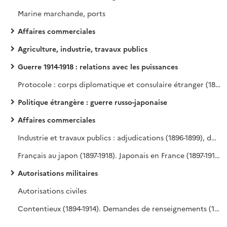
Marine marchande, ports
Affaires commerciales
Agriculture, industrie, travaux publics
Guerre 1914-1918 : relations avec les puissances
Protocole : corps diplomatique et consulaire étranger (1897-1917), corps diplomatique japonais (1897-1917), décorations (1899-1912), voyages de princes et officiers japonais à l'étranger (1896-1911)
Politique étrangère : guerre russo-japonaise
Affaires commerciales
Industrie et travaux publics : adjudications (1896-1899), douanes (certificats d'origine au Japon) (1897-1900), Société orientale d'Exploitation forestière (1906-1913)
Français au japon (1897-1918). Japonais en France (1897-1916)
Autorisations militaires
Autorisations civiles
Contentieux (1894-1914). Demandes de renseignements (1897-1916). Santé publique (1900-1917). Politique extérieure : relations avec la France, corps expéditionnaire en Chine (1900)