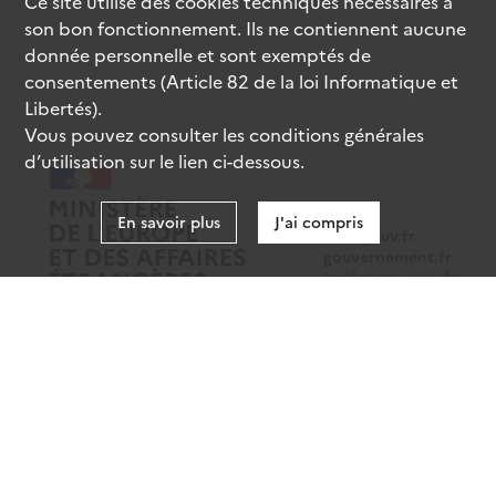
Ce site utilise des
cookies
techniques nécessaires à
son bon fonctionnement. Ils ne contiennent aucune
donnée personnelle et sont exemptés de
consentements (Article 82 de la loi Informatique et
Libertés).
Vous pouvez consulter les conditions générales
d’utilisation sur le lien ci-dessous.
En savoir plus
J'ai compris
data.gouv.fr
gouvernement.fr
legifrance.gouv.fr
service-public.fr
Mentions légales
Données personnelles
CGU
Gestion des cookies
Accessibilité : partiellement conforme
Sauf mention contraire, tous les contenus de ce site sont sous