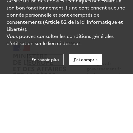
Ce site utilise des
cookies
techniques nécessaires à
son bon fonctionnement. Ils ne contiennent aucune
donnée personnelle et sont exemptés de
consentements (Article 82 de la loi Informatique et
Libertés).
Vous pouvez consulter les conditions générales
d’utilisation sur le lien ci-dessous.
En savoir plus
J'ai compris
data.gouv.fr
gouvernement.fr
legifrance.gouv.fr
service-public.fr
Mentions légales
Données personnelles
CGU
Gestion des cookies
Accessibilité : partiellement conforme
Sauf mention contraire, tous les contenus de ce site sont sous